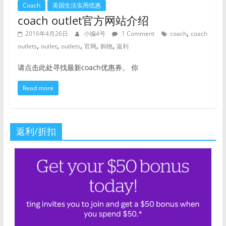
Coach
美国生活实用优惠
coach outlet官方网站介绍
,
2016年4月26日
小编4号
1 Comment
coach
coach
,
,
,
,
,
outlets
outlet
outlets
官网
购物
返利
请点击此处寻找最新coach优惠券。 你
Read more
返利/折扣