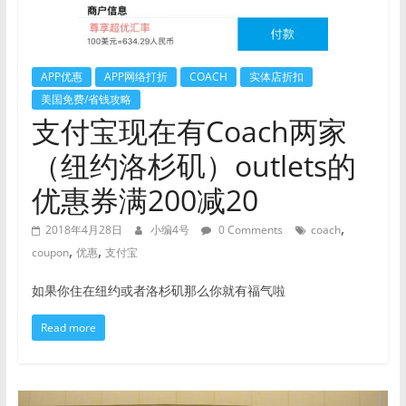
APP优惠
APP网络打折
COACH
实体店折扣
美国免费/省钱攻略
支付宝现在有Coach两家
（纽约洛杉矶）outlets的
优惠券满200减20
,
2018年4月28日
小编4号
0 Comments
coach
,
,
coupon
优惠
支付宝
如果你住在纽约或者洛杉矶那么你就有福气啦
Read more