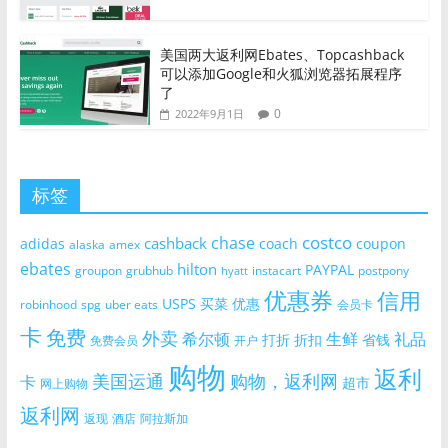
美国两大返利网Ebates、Topcashback
可以添加Google和火狐浏览器拓展程序
了
0
2022年9月1日
标签
costco
chase
cashback
adidas
coach
coupon
alaska
amex
ebates
hilton
PAYPAL
groupon
grubhub
instacart
postpony
hyatt
优惠券
信用
USPS
买菜
优惠
robinhood
spg
uber eats
会员卡
卡
免费
外卖
希尔顿
生鲜
礼品
打折
折扣
省钱
免费会员
开户
购物
返利
美国运通
购物，返利网
卡
超市
网上购物
返利网
返现
酒店
阿拉斯加