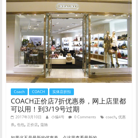
Coach
COACH
实体店折扣
COACH正价店7折优惠券，网上店里都
可以用！到3/19号过期
,
2017年3月10日
小编4号
0 Comments
coach
优惠
,
,
,
券
包包
正价店
蔻驰
如果这不是最新的优惠券，点这里查看最新的