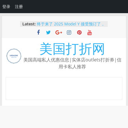
登录
注册
Skip
Latest:
终于来了 2025 Model Y 接受预订了，
to
Tesla最高减$2000刀
content
2025 最新｜如何免费体验 Tesla 自动
驾驶？使用推荐链接还能领额外优惠！
美国打折网
【限时BUG价】Ulta下单还能叠加
Rakuten返现，新人领$50！
Capital One Shopping：根据你的购
美国高端私人优惠信息|实体店outlets打折券|信
物习惯量身定制的返利神器
用卡私人推荐
💳【重磅新品】Robinhood Gold 信用
卡上线：3%返现、5%旅行返现，还有
纯金限量卡！