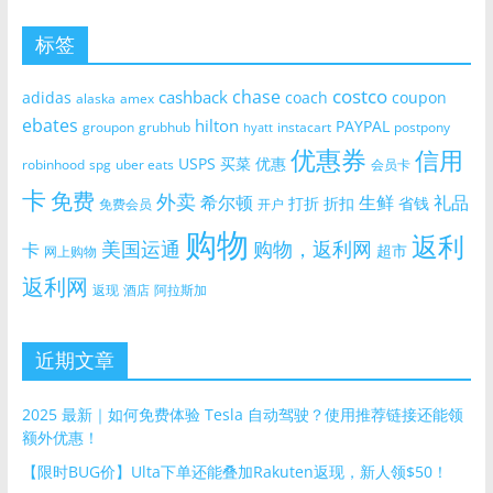
标签
costco
chase
cashback
adidas
coach
coupon
alaska
amex
ebates
hilton
PAYPAL
groupon
grubhub
instacart
postpony
hyatt
优惠券
信用
USPS
买菜
优惠
robinhood
spg
uber eats
会员卡
卡
免费
外卖
希尔顿
生鲜
礼品
打折
折扣
省钱
免费会员
开户
购物
返利
美国运通
购物，返利网
卡
超市
网上购物
返利网
返现
酒店
阿拉斯加
近期文章
2025 最新｜如何免费体验 Tesla 自动驾驶？使用推荐链接还能领
额外优惠！
【限时BUG价】Ulta下单还能叠加Rakuten返现，新人领$50！