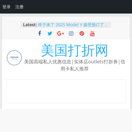
登录
注册
Skip
Latest:
终于来了 2025 Model Y 接受预订了，
to
Tesla最高减$2000刀
content
2025 最新｜如何免费体验 Tesla 自动
驾驶？使用推荐链接还能领额外优惠！
美国打折网
【限时BUG价】Ulta下单还能叠加
Rakuten返现，新人领$50！
Capital One Shopping：根据你的购
美国高端私人优惠信息|实体店outlets打折券|信
物习惯量身定制的返利神器
用卡私人推荐
💳【重磅新品】Robinhood Gold 信用
卡上线：3%返现、5%旅行返现，还有
纯金限量卡！