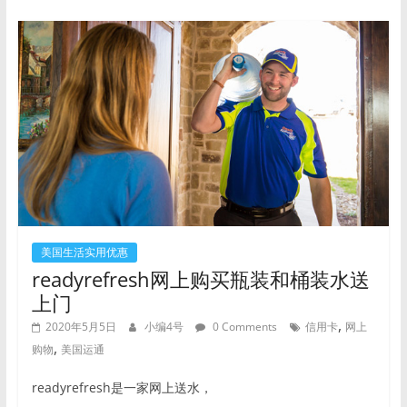
美国生活实用优惠
readyrefresh网上购买瓶装和桶装水送
上门
,
2020年5月5日
小编4号
0 Comments
信用卡
网上
,
购物
美国运通
readyrefresh是一家网上送水，