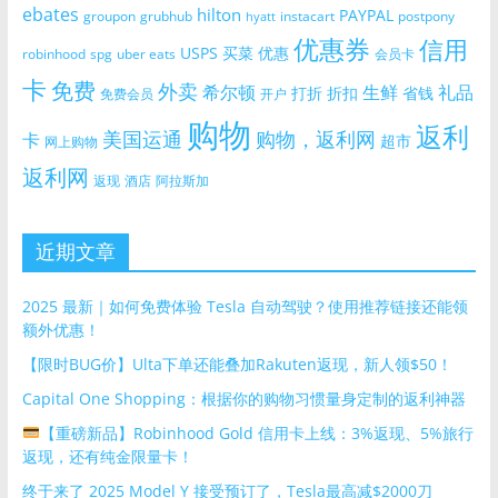
ebates
hilton
PAYPAL
groupon
grubhub
instacart
postpony
hyatt
优惠券
信用
USPS
买菜
优惠
robinhood
spg
uber eats
会员卡
卡
免费
外卖
希尔顿
生鲜
礼品
打折
折扣
省钱
免费会员
开户
购物
返利
美国运通
购物，返利网
卡
超市
网上购物
返利网
返现
酒店
阿拉斯加
近期文章
2025 最新｜如何免费体验 Tesla 自动驾驶？使用推荐链接还能领
额外优惠！
【限时BUG价】Ulta下单还能叠加Rakuten返现，新人领$50！
Capital One Shopping：根据你的购物习惯量身定制的返利神器
【重磅新品】Robinhood Gold 信用卡上线：3%返现、5%旅行
返现，还有纯金限量卡！
终于来了 2025 Model Y 接受预订了，Tesla最高减$2000刀