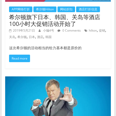
APP网络打折
希尔顿Hilton
网站折扣
酒店打折信息
希尔顿旗下日本、韩国、关岛等酒店
100小时大促销活动开始了
,
,
2019年5月21日
小编4号
0 Comments
hilton
促销
,
,
,
,
关岛
希尔顿
日本
酒店
韩国
这次希尔顿的活动相当的给力基本都是原价的
Read more