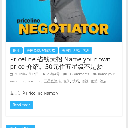
推荐
美国免费/省钱攻略
美国生活实用优惠
Priceline 省钱大招 Name your own
price 介绍。50元住五星级不是梦
2016年2月17日
小编4号
0 Comments
name your
,
,
,
,
,
,
,
own price
priceline
五星级酒店
低价
技巧
省钱
竞拍
酒店
点击进入Priceline Name y
Read more