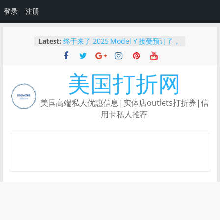
登录
注册
Skip
Latest:
终于来了 2025 Model Y 接受预订了，
to
Tesla最高减$2000刀
content
2025 最新｜如何免费体验 Tesla 自动
驾驶？使用推荐链接还能领额外优惠！
美国打折网
【限时BUG价】Ulta下单还能叠加
Rakuten返现，新人领$50！
Capital One Shopping：根据你的购
美国高端私人优惠信息|实体店outlets打折券|信
物习惯量身定制的返利神器
用卡私人推荐
【重磅新品】Robinhood Gold 信用
卡上线：3%返现、5%旅行返现，还有
纯金限量卡！