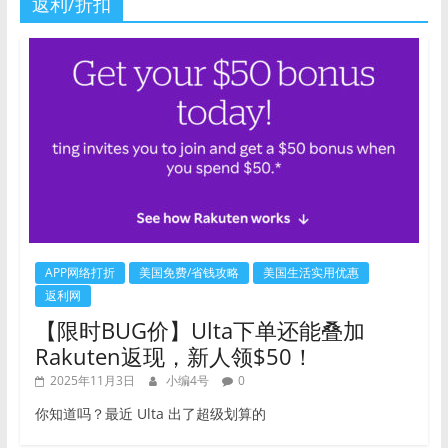
返利/折扣
APP网络打折
美国免费/省钱攻略
美国生活实用优惠
返利网
【限时BUG价】Ulta下单还能叠加
Rakuten返现，新人领$50！
2025年11月3日
小编4号
0
你知道吗？最近 Ulta 出了超级划算的