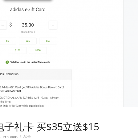
s 电子礼卡 买$35立送$15
,
,
s
groupon
礼品卡