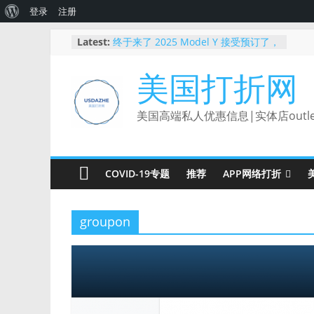
关
登录
注册
于
Skip
Latest:
终于来了 2025 Model Y 接受预订了，
to
Tesla最高减$2000刀
WordPress
2025 最新｜如何免费体验 Tesla 自动
content
美国打折网
驾驶？使用推荐链接还能领额外优惠！
【限时BUG价】Ulta下单还能叠加
Rakuten返现，新人领$50！
美国高端私人优惠信息|实体店outl
Capital One Shopping：根据你的购
物习惯量身定制的返利神器
💳【重磅新品】Robinhood Gold 信用
卡上线：3%返现、5%旅行返现，还有
COVID-19专题
推荐
APP网络打折
纯金限量卡！
groupon