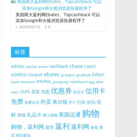
美国两大返利网Ebates、Topcashback 可以
添加Google和火狐浏览器拓展程序了
0
2022年9月1日
标签
chase
cashback
adidas
coach
alaska
amex
costco
ebates
hilton
coupon
groupon
grubhub
PAYPAL
instacart
postpony
robinhood
spg
uber
hyatt
优惠券
信用卡
USPS
买菜
优惠
eats
会员卡
免费
外卖
希尔顿
生
打折
折扣
免费会员
开户
购物
美国运通
鲜
礼品卡
省钱
网上购物
返利
返利网
购物，返利网
超市
返现
酒
店
阿拉斯加