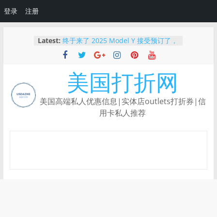
登录
注册
Skip
Latest:
终于来了 2025 Model Y 接受预订了，
to
Tesla最高减$2000刀
content
2025 最新｜如何免费体验 Tesla 自动
驾驶？使用推荐链接还能领额外优惠！
美国打折网
【限时BUG价】Ulta下单还能叠加
Rakuten返现，新人领$50！
Capital One Shopping：根据你的购
美国高端私人优惠信息|实体店outlets打折券|信
物习惯量身定制的返利神器
用卡私人推荐
【重磅新品】Robinhood Gold 信用
卡上线：3%返现、5%旅行返现，还有
纯金限量卡！