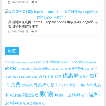
0
2022年9月3日
美国两大返利网Ebates、Topcashback 可以添加Google和火
狐浏览器拓展程序了
0
2022年9月1日
标签
costco
chase
cashback
adidas
coach
coupon
alaska
amex
ebates
hilton
PAYPAL
groupon
grubhub
instacart
postpony
hyatt
优惠券
信用
USPS
买菜
优惠
robinhood
spg
uber eats
会员卡
卡
免费
外卖
希尔顿
生鲜
礼品
打折
折扣
省钱
免费会员
开户
购物
返利
美国运通
购物，返利网
卡
超市
网上购物
返利网
返现
酒店
阿拉斯加