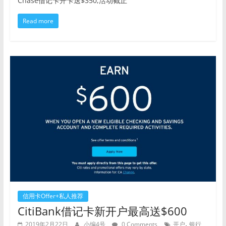
Chase借记卡开卡送$350,活动截止
Read more
信用卡Offer+私人推荐
CitiBank借记卡新开户最高送$600
,
2019年2月22日
小编4号
0 Comments
开户
银行