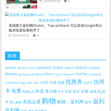
0
2022年9月3日
美国两大返利网Ebates、Topcashback 可以添加Google和火
狐浏览器拓展程序了
0
2022年9月1日
标签
costco
chase
cashback
adidas
coach
coupon
alaska
amex
ebates
hilton
PAYPAL
groupon
grubhub
instacart
postpony
hyatt
优惠券
信用
USPS
买菜
优惠
robinhood
spg
uber eats
会员卡
卡
免费
外卖
希尔顿
生鲜
礼品
打折
折扣
省钱
免费会员
开户
购物
返利
美国运通
购物，返利网
卡
超市
网上购物
返利网
返现
酒店
阿拉斯加