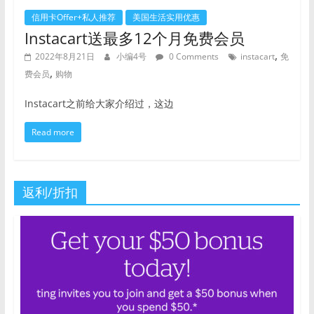
信用卡Offer+私人推荐
美国生活实用优惠
Instacart送最多12个月免费会员
,
2022年8月21日
小编4号
0 Comments
instacart
免
,
费会员
购物
Instacart之前给大家介绍过，这边
Read more
返利/折扣