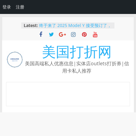
登录
注册
Skip
Latest:
终于来了 2025 Model Y 接受预订了，
to
Tesla最高减$2000刀
content
2025 最新｜如何免费体验 Tesla 自动
驾驶？使用推荐链接还能领额外优惠！
美国打折网
【限时BUG价】Ulta下单还能叠加
Rakuten返现，新人领$50！
Capital One Shopping：根据你的购
美国高端私人优惠信息|实体店outlets打折券|信
物习惯量身定制的返利神器
用卡私人推荐
💳【重磅新品】Robinhood Gold 信用
卡上线：3%返现、5%旅行返现，还有
纯金限量卡！